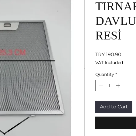
TIRNA
DAVLU
RESİ
Price
TRY 190.90
VAT Included
Quantity
*
Add to Cart