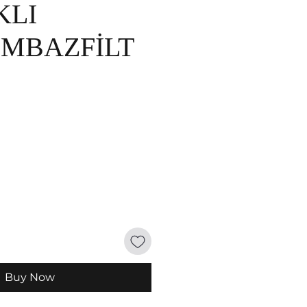
KLI
MBAZFİLT
Buy Now