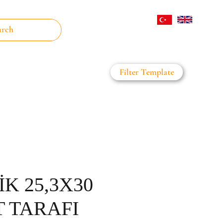
Log In
Filter Template
on Filter
Daha Fazla
K 25,3X30
T TARAFI