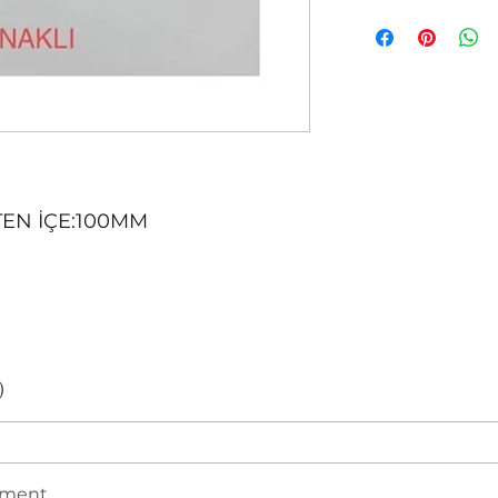
TEN İÇE:100MM
)
mment