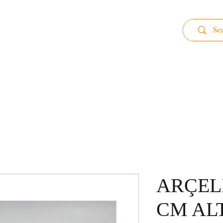
 89
Home page
Aluminum Filter
Carb
ARÇELİ
CM AL