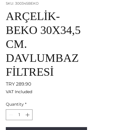
SKU: 300345BEKO
ARÇELİK-
BEKO 30X34,5
CM.
DAVLUMBAZ
FİLTRESİ
Price
TRY 289.90
VAT Included
Quantity
*