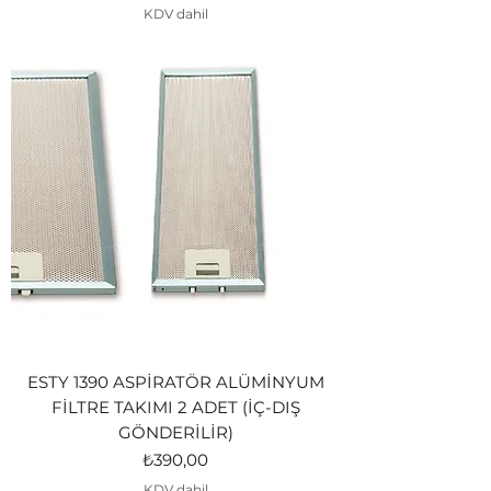
KDV dahil
ESTY 1390 ASPİRATÖR ALÜMİNYUM
FİLTRE TAKIMI 2 ADET (İÇ-DIŞ
GÖNDERİLİR)
Fiyat
₺390,00
KDV dahil