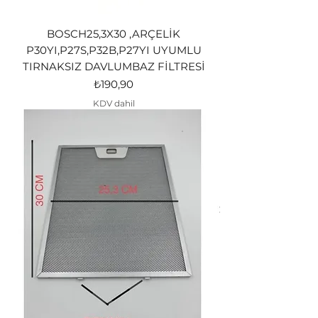
BOSCH25,3X30 ,ARÇELİK
P30YI,P27S,P32B,P27YI UYUMLU
TIRNAKSIZ DAVLUMBAZ FİLTRESİ
Fiyat
₺190,90
KDV dahil