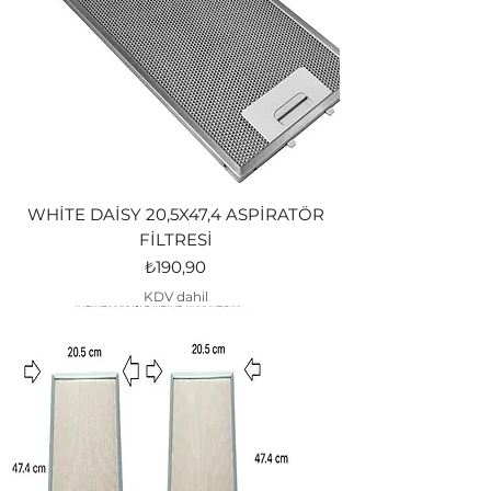
WHİTE DAİSY 20,5X47,4 ASPİRATÖR
FİLTRESİ
Fiyat
₺190,90
KDV dahil