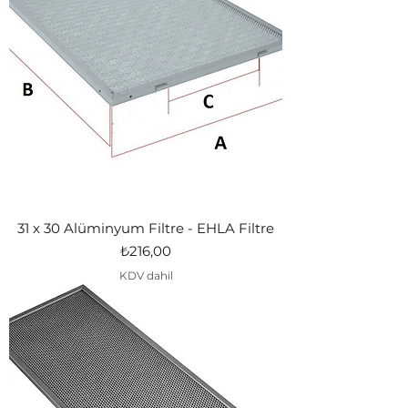
31 x 30 Alüminyum Filtre - EHLA Filtre
Fiyat
₺216,00
KDV dahil