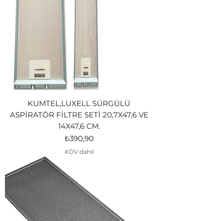
KUMTEL,LUXELL SÜRGÜLÜ
ASPİRATÖR FİLTRE SETİ 20,7X47,6 VE
14X47,6 CM.
Fiyat
₺390,90
KDV dahil