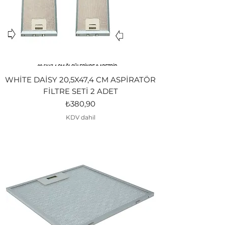
WHİTE DAİSY 20,5X47,4 CM ASPİRATÖR
FİLTRE SETİ 2 ADET
Fiyat
₺380,90
KDV dahil