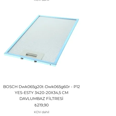
BOSCH Dwk065g20t-Dwk065g60r - P12
YES-ESTY 3420-20X34,5 CM
DAVLUMBAZ FİLTRESİ
Fiyat
₺219,90
KDV dahil