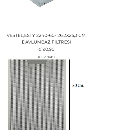
VESTEL,ESTY 2240-60- 26,2X25,3 CM.
DAVLUMBAZ FİLTRESİ
Fiyat
₺190,90
KDV dahil