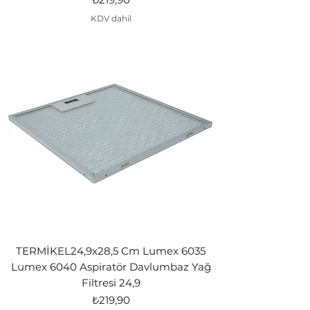
KDV dahil
TERMİKEL24,9x28,5 Cm Lumex 6035
Lumex 6040 Aspiratör Davlumbaz Yağ
Filtresi 24,9
Fiyat
₺219,90