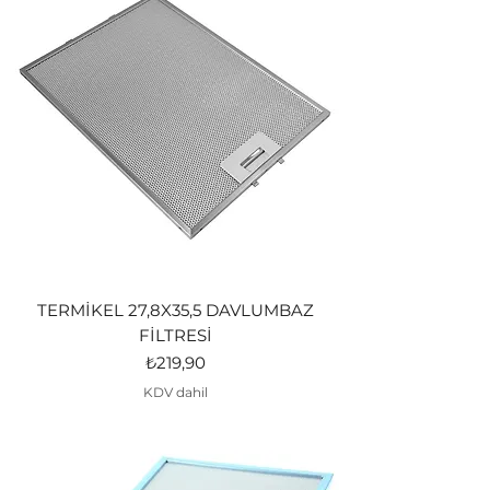
TERMİKEL 27,8X35,5 DAVLUMBAZ
FİLTRESİ
Fiyat
₺219,90
KDV dahil