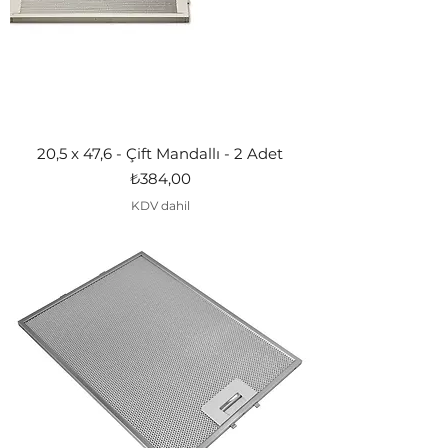
20,5 x 47,6 - Çift Mandallı - 2 Adet
Fiyat
₺384,00
KDV dahil