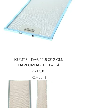
KUMTEL DA6 22,6X31,2 CM.
DAVLUMBAZ FİLTRESİ
Fiyat
₺219,90
KDV dahil