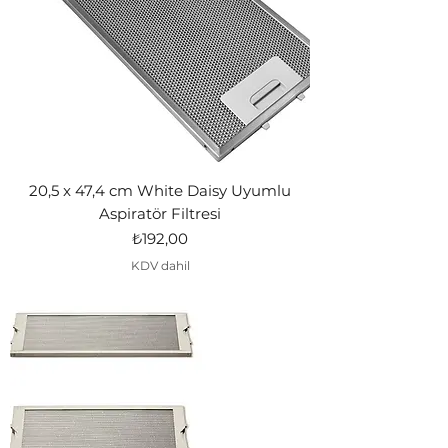
20,5 x 47,4 cm White Daisy Uyumlu
Aspiratör Filtresi
Fiyat
₺192,00
KDV dahil