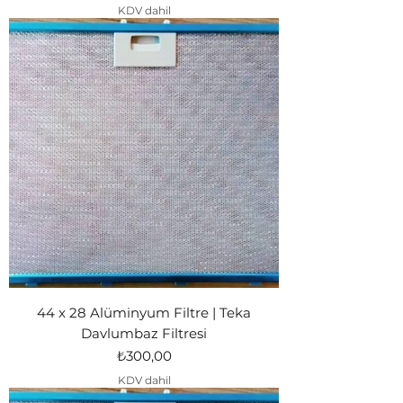
KDV dahil
44 x 28 Alüminyum Filtre | Teka
Davlumbaz Filtresi
Fiyat
₺300,00
KDV dahil