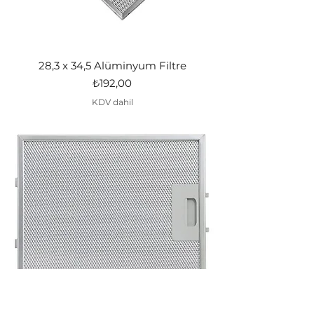
28,3 x 34,5 Alüminyum Filtre
Fiyat
₺192,00
KDV dahil