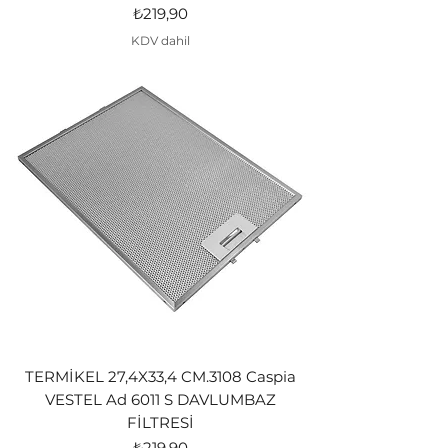
Fiyat
₺219,90
KDV dahil
TERMİKEL 27,4X33,4 CM.3108 Caspia
VESTEL Ad 6011 S DAVLUMBAZ
FİLTRESİ
Fiyat
₺219,90