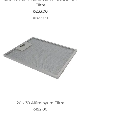
Filtre
Fiyat
₺233,00
KDV dahil
20 x 30 Alüminyum Filtre
Fiyat
₺192,00