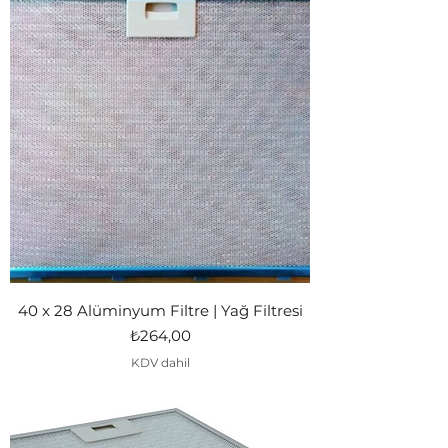
40 x 28 Alüminyum Filtre | Yağ Filtresi
Fiyat
₺264,00
KDV dahil