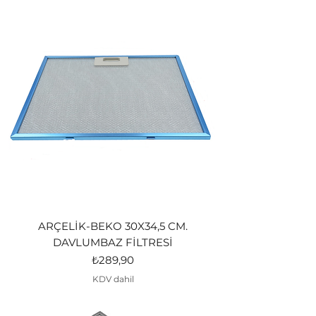
ARÇELİK-BEKO 30X34,5 CM.
DAVLUMBAZ FİLTRESİ
Fiyat
₺289,90
KDV dahil