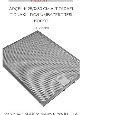
ARÇELİK 25,3X30 CM ALT TARAFI
TIRNAKLI DAVLUMBAZFİLTRESİ
Fiyat
₺190,90
KDV dahil
27,5 x 34 CM Alüminyum Filtre || EHLA