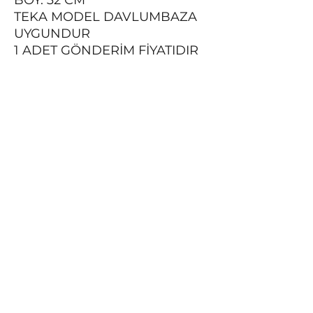
BOY: 32 CM
TEKA MODEL DAVLUMBAZA
UYGUNDUR
1 ADET GÖNDERİM FİYATIDIR
ALT DA İK ADET SABİT METAL
TIRNAK VARDIR
EHLA Filtre
destek@ehla-filtre.com
WhatsApp :
+90 551 667 94 89
Turkey | Germany | United Kingdom | France |
Italy | Spain​
©2018 by EHLA Filtre Tescilli Markasıdır. Tüm