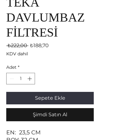
TEKA
DAVLUMBAZ
FİLTRESİ
Normal Fiyat
İndirimli Fiyat
 ₺222,00 
₺188,70
KDV dahil
Adet
*
Sepete Ekle
Şimdi Satın Al
EN: 23,5 CM