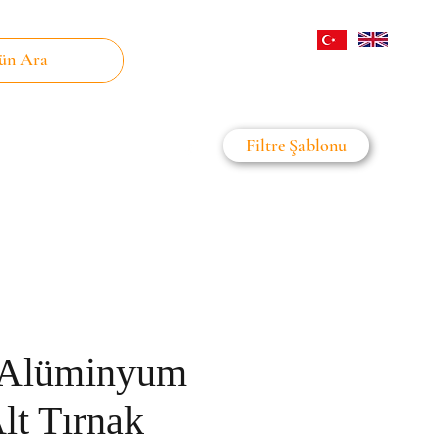
Giriş
Filtre Şablonu
on Filtre
Daha Fazla
 Alüminyum
Alt Tırnak