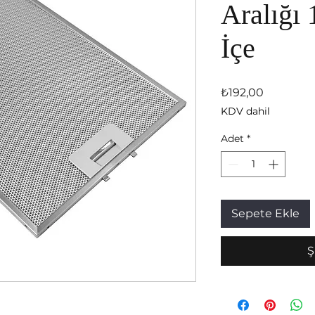
Aralığı 
İçe
Fiyat
₺192,00
KDV dahil
Adet
*
Sepete Ekle
Ş