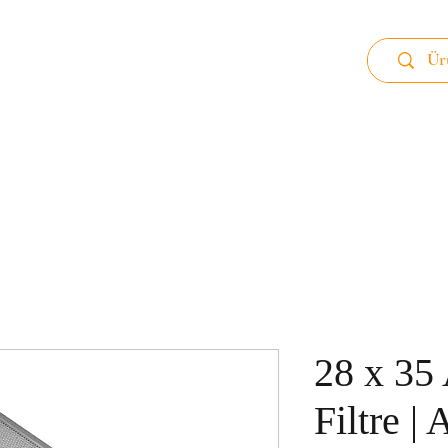
 89
Ana Sayfa
Alüminyum Filtre
Karb
28 x 35
Filtre | 