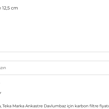
çe 12,5 cm
azın
r
 Teka Marka Ankastre Davlumbaz için karbon filtre fiyatı