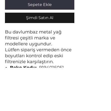
Sepete Ekle
Şimdi Satın Al
Bu davlumbaz metal yağ
filtresi çeşitli marka ve
modellere uygundur.
Lütfen sipariş vermeden önce
boyutları kontrol edip eski
filtrenizle karşılaştırın.
Beko Kodu:
9194016051
Boyutlar:
268X290mm
Uygun Modeller
Arçelik:
P14YCES, P15YCEB
Beko:
ADV6720EDS,
ADV6720EDW