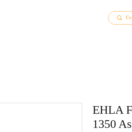
 89
Ana Sayfa
Alüminyum Filtre
Karb
EHLA Fi
1350 As