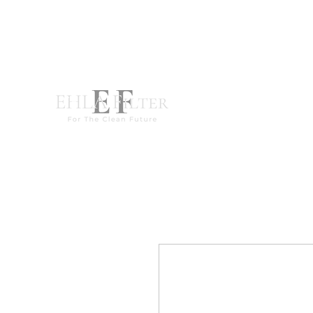
destek@ehla-filtre.com
WhatsApp : +90 551 667 94