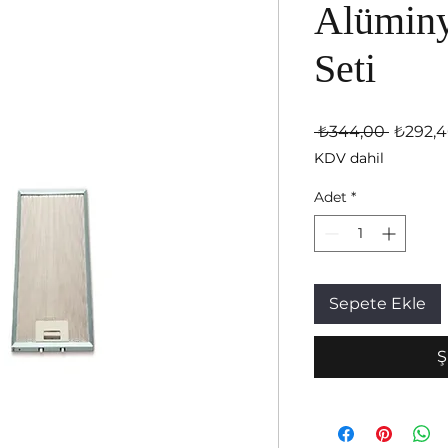
Alüminy
Seti
Normal 
 ₺344,00 
₺292,
KDV dahil
Adet
*
Sepete Ekle
Ş