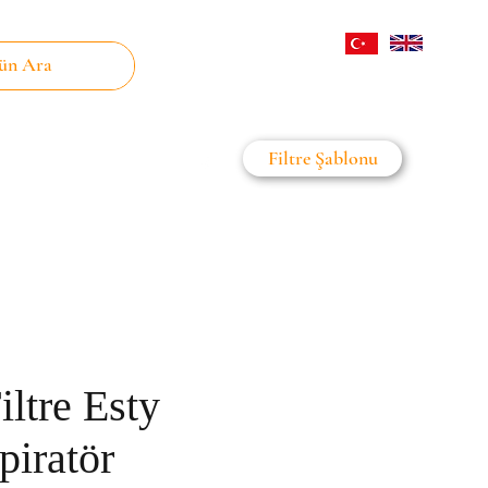
Giriş
Filtre Şablonu
on Filtre
Daha Fazla
ltre Esty
piratör